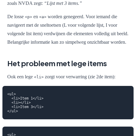
zoals NVDA zegt:
“Lijst met 3 items.”
De losse
en
worden genegeerd. Voor iemand die
<p>
<a>
navigeert met de sneltoetsen (L voor volgende lijst, I voor
volgende list item) verdwijnen die elementen volledig uit beeld.
Belangrijke informatie kan zo simpelweg onzichtbaar worden.
Het probleem met lege items
Ook een lege
zorgt voor verwarring (zie 2de item):
<li>
<ul>

  <li>Item 1</li>

  <li></li>

  <li>Item 3</li>

<ul>
