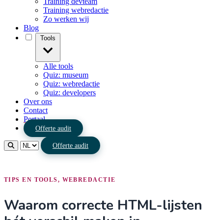
Training devteam
Training webredactie
Zo werken wij
Blog
Tools
Alle tools
Quiz: museum
Quiz: webredactie
Quiz: developers
Over ons
Contact
Portaal
Offerte audit
Offerte audit
TIPS EN TOOLS, WEBREDACTIE
Waarom correcte HTML-lijsten