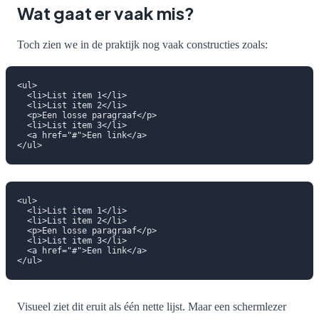
Wat gaat er vaak mis?
Toch zien we in de praktijk nog vaak constructies zoals:
<ul>

  <li>List item 1</li>

  <li>List item 2</li>

  <p>Een losse paragraaf</p>

  <li>List item 3</li>

  <a href="#">Een link</a>

<ul>

  <li>List item 1</li>

  <li>List item 2</li>

  <p>Een losse paragraaf</p>

  <li>List item 3</li>

  <a href="#">Een link</a>

Visueel ziet dit eruit als één nette lijst. Maar een schermlezer