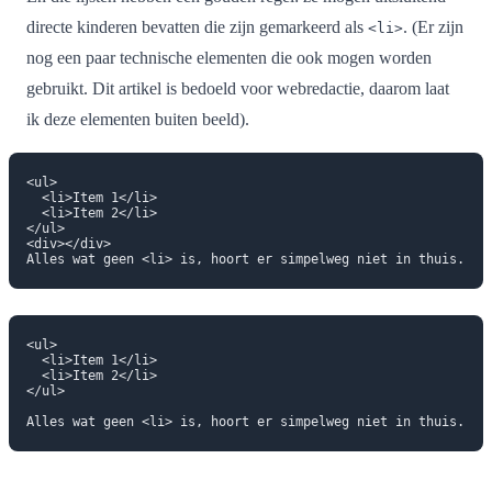
directe kinderen bevatten die zijn gemarkeerd als
. (Er zijn
<li>
nog een paar technische elementen die ook mogen worden
gebruikt. Dit artikel is bedoeld voor webredactie, daarom laat
ik deze elementen buiten beeld).
<ul>

  <li>Item 1</li>

  <li>Item 2</li>

</ul>

<div></div>

<ul>

  <li>Item 1</li>

  <li>Item 2</li>

</ul>
