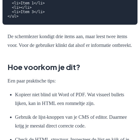
  <li>Item 1</li>

  <li></li>

  <li>Item 3</li>

De schermlezer kondigt drie items aan, maar leest twee items
voor. Voor de gebruiker klinkt dat alsof er informatie ontbreekt.
Hoe voorkom je dit?
Een paar praktische tips:
Kopieer niet blind uit Word of PDF. Wat visueel bullets
lijken, kan in HTML een rommeltje zijn.
Gebruik de lijst-knoppen van je CMS of editor. Daarmee
krijg je meestal direct correcte code.
Check de HTML-structuur. Inspecteer de lijst en kijk of je