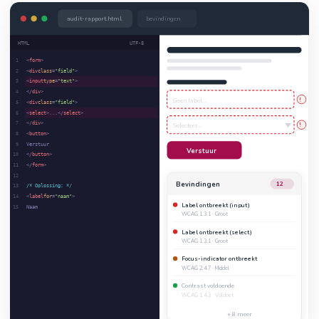
audit-rapport.html
bevindingen
HTML
UTF-8
1
<
form
>
2
<
div
class
=
"field"
>
3
<
input
type
=
"text"
>
4
</
div
>
!
Geen label...
5
<
div
class
=
"field"
>
6
<
select
>...</
select
>
7
</
div
>
!
Selecteer...
8
<
button
>
9
Verstuur
Verstuur
10
</
button
>
11
</
form
>
12
Bevindingen
12
13
/* Oplossing: */
14
<
label
for
=
"naam"
>
Label ontbreekt (input)
15
Naam
WCAG 1.3.1 · Groot
Label ontbreekt (select)
WCAG 1.3.1 · Groot
Focus-indicator ontbreekt
WCAG 2.4.7 · Middel
Contrast voldoende
WCAG 1.4.3 · Voldoet
+ 8 meer