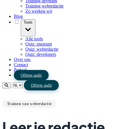
Training devteam
Training webredactie
Zo werken wij
Blog
Tools
Alle tools
Quiz: museum
Quiz: webredactie
Quiz: developers
Over ons
Contact
Portaal
Offerte audit
Offerte audit
Trainen van webredactie
Leer je redactie