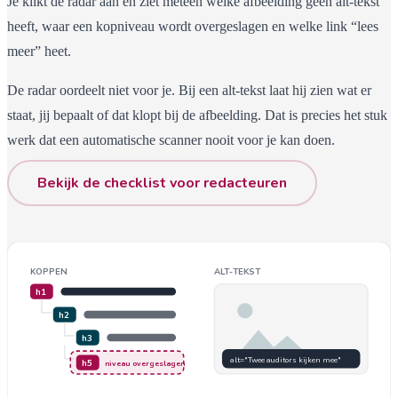
Je klikt de radar aan en ziet meteen welke afbeelding geen alt-tekst
heeft, waar een kopniveau wordt overgeslagen en welke link “lees
meer” heet.
De radar oordeelt niet voor je. Bij een alt-tekst laat hij zien wat er
staat, jij bepaalt of dat klopt bij de afbeelding. Dat is precies het stuk
werk dat een automatische scanner nooit voor je kan doen.
Bekijk de checklist voor redacteuren
KOPPEN
ALT-TEKST
h1
h2
h3
alt="Twee auditors kijken mee"
h5
niveau overgeslagen