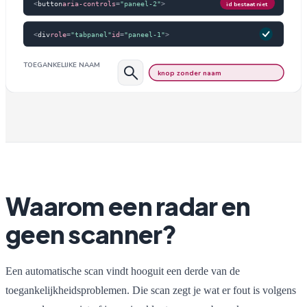
<
button
aria-controls
=
"paneel-2"
>
id bestaat niet
<
div
role
=
"tabpanel"
id
=
"paneel-1"
>
TOEGANKELIJKE NAAM
knop zonder naam
Waarom een radar en
geen scanner?
Een automatische scan vindt hooguit een derde van de
toegankelijkheidsproblemen. Die scan zegt je wat er fout is volgens