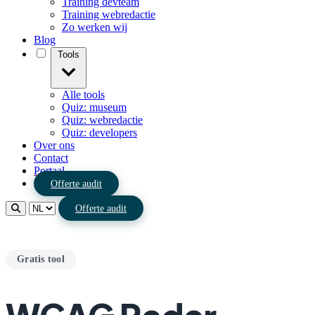
Training devteam
Training webredactie
Zo werken wij
Blog
Tools
Alle tools
Quiz: museum
Quiz: webredactie
Quiz: developers
Over ons
Contact
Portaal
Offerte audit
Offerte audit
Gratis tool