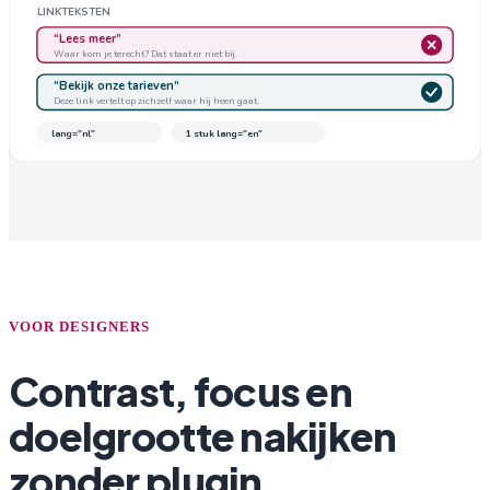
LINKTEKSTEN
“Lees meer”
Waar kom je terecht? Dat staat er niet bij.
“Bekijk onze tarieven”
Deze link vertelt op zichzelf waar hij heen gaat.
lang="nl"
1 stuk lang="en"
VOOR DESIGNERS
Contrast, focus en
doelgrootte nakijken
zonder plugin