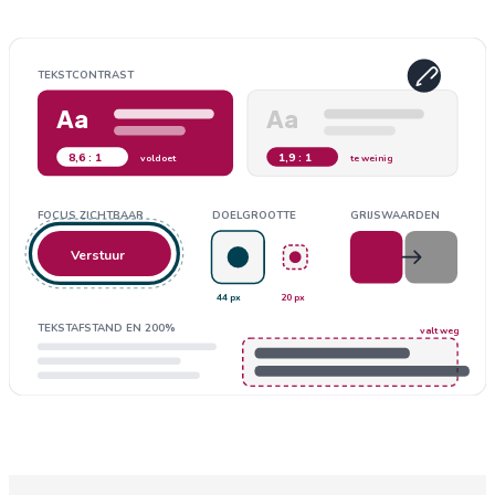
TEKSTCONTRAST
Aa
Aa
8,6 : 1
1,9 : 1
voldoet
te weinig
FOCUS ZICHTBAAR
DOELGROOTTE
GRIJSWAARDEN
Verstuur
44 px
20 px
TEKSTAFSTAND EN 200%
valt weg