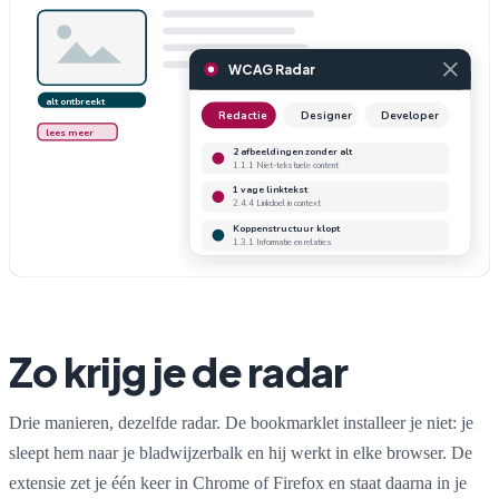
WCAG Radar
alt ontbreekt
Redactie
Designer
Developer
lees meer
2 afbeeldingen zonder alt
1.1.1 Niet-tekstuele content
1 vage linktekst
2.4.4 Linkdoel in context
Koppenstructuur klopt
1.3.1 Informatie en relaties
Zo krijg je de radar
Drie manieren, dezelfde radar. De bookmarklet installeer je niet: je
sleept hem naar je bladwijzerbalk en hij werkt in elke browser. De
extensie zet je één keer in Chrome of Firefox en staat daarna in je