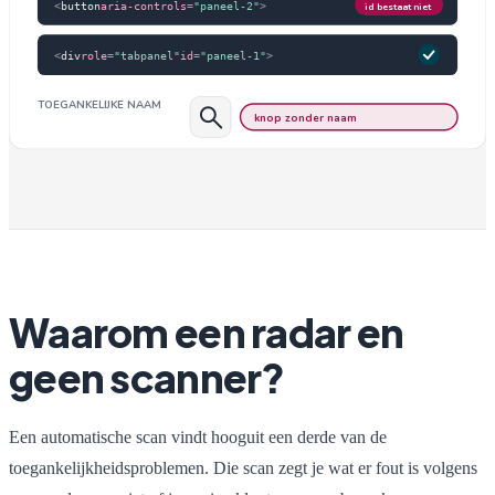
<
button
aria-controls
=
"paneel-2"
>
id bestaat niet
<
div
role
=
"tabpanel"
id
=
"paneel-1"
>
TOEGANKELIJKE NAAM
knop zonder naam
Waarom een radar en
geen scanner?
Een automatische scan vindt hooguit een derde van de
toegankelijkheidsproblemen. Die scan zegt je wat er fout is volgens