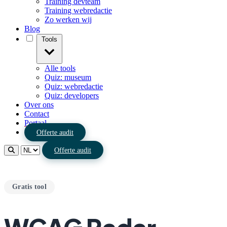
Training devteam
Training webredactie
Zo werken wij
Blog
Tools
Alle tools
Quiz: museum
Quiz: webredactie
Quiz: developers
Over ons
Contact
Portaal
Offerte audit
Offerte audit
Gratis tool