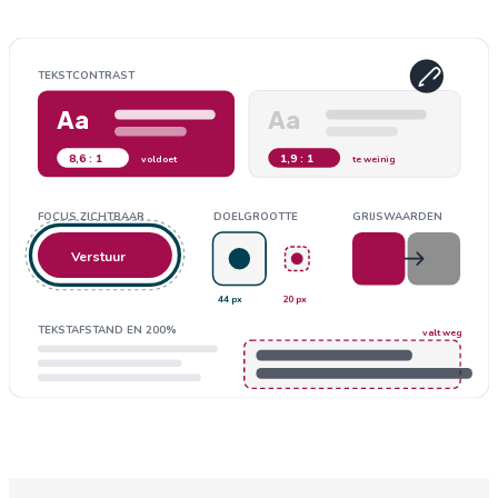
TEKSTCONTRAST
Aa
Aa
8,6 : 1
1,9 : 1
voldoet
te weinig
FOCUS ZICHTBAAR
DOELGROOTTE
GRIJSWAARDEN
Verstuur
44 px
20 px
TEKSTAFSTAND EN 200%
valt weg