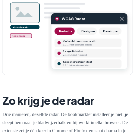
WCAG Radar
alt ontbreekt
Redactie
Designer
Developer
lees meer
2 afbeeldingen zonder alt
1.1.1 Niet-tekstuele content
1 vage linktekst
2.4.4 Linkdoel in context
Koppenstructuur klopt
1.3.1 Informatie en relaties
Zo krijg je de radar
Drie manieren, dezelfde radar. De bookmarklet installeer je niet: je
sleept hem naar je bladwijzerbalk en hij werkt in elke browser. De
extensie zet je één keer in Chrome of Firefox en staat daarna in je