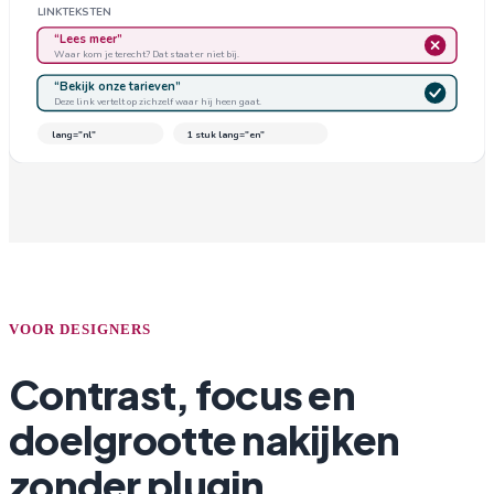
LINKTEKSTEN
“Lees meer”
Waar kom je terecht? Dat staat er niet bij.
“Bekijk onze tarieven”
Deze link vertelt op zichzelf waar hij heen gaat.
lang="nl"
1 stuk lang="en"
VOOR DESIGNERS
Contrast, focus en
doelgrootte nakijken
zonder plugin