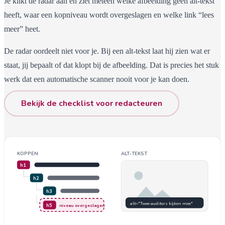
Je klikt de radar aan en ziet meteen welke afbeelding geen alt-tekst
heeft, waar een kopniveau wordt overgeslagen en welke link “lees
meer” heet.
De radar oordeelt niet voor je. Bij een alt-tekst laat hij zien wat er
staat, jij bepaalt of dat klopt bij de afbeelding. Dat is precies het stuk
werk dat een automatische scanner nooit voor je kan doen.
Bekijk de checklist voor redacteuren
KOPPEN
ALT-TEKST
h1
h2
h3
alt="Twee auditors kijken mee"
h5
niveau overgeslagen