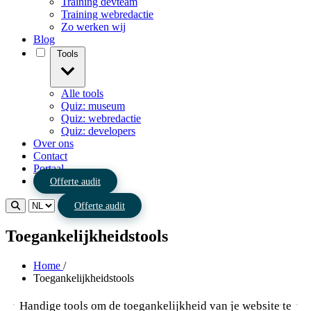
Training devteam
Training webredactie
Zo werken wij
Blog
Tools
Alle tools
Quiz: museum
Quiz: webredactie
Quiz: developers
Over ons
Contact
Portaal
Offerte audit
Offerte audit
Toegankelijkheidstools
Home
/
Toegankelijkheidstools
Handige tools om de toegankelijkheid van je website te