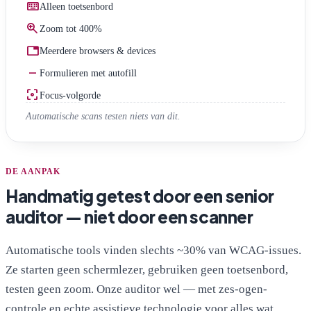
keyboard
Alleen toetsenbord
zoom_in
Zoom tot 400%
tab
Meerdere browsers & devices
check_indeterminate_small
Formulieren met autofill
filter_center_focus
Focus-volgorde
Automatische scans testen niets van dit.
DE AANPAK
Handmatig getest door een senior
auditor — niet door een scanner
Automatische tools vinden slechts ~30% van WCAG-issues.
Ze starten geen schermlezer, gebruiken geen toetsenbord,
testen geen zoom. Onze auditor wel — met zes-ogen-
controle en echte assistieve technologie voor alles wat