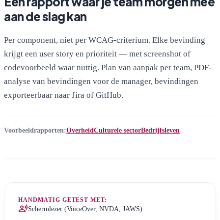
Een rapport waar je team morgen mee
aan de slag kan
Per component, niet per WCAG-criterium. Elke bevinding
krijgt een user story en prioriteit — met screenshot of
codevoorbeeld waar nuttig. Plan van aanpak per team, PDF-
analyse van bevindingen voor de manager, bevindingen
exporteerbaar naar Jira of GitHub.
Voorbeeldrapporten:
Overheid
Culturele sector
Bedrijfsleven
HANDMATIG GETEST MET:
record_voice_over
Schermlezer (VoiceOver, NVDA, JAWS)