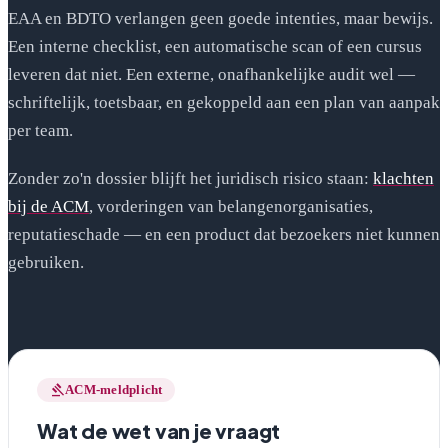
EAA en BDTO verlangen geen goede intenties, maar bewijs.
Een interne checklist, een automatische scan of een cursus
leveren dat niet. Een externe, onafhankelijke audit wel —
schriftelijk, toetsbaar, en gekoppeld aan een plan van aanpak
per team.
Zonder zo'n dossier blijft het juridisch risico staan:
klachten
(opent in nieuw venster)
bij de ACM
, vorderingen van belangenorganisaties,
reputatieschade — en een product dat bezoekers niet kunnen
gebruiken.
gavel
ACM-meldplicht
Wat de wet van je vraagt