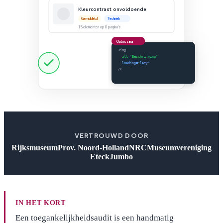
Kleurcontrast onvoldoende
Gemiddeld
Techniek
15 elementen op 8 pagina's
Oplossing
<img
alt="Beschrijving"
loading="lazy"
/>
VERTROUWD DOOR
Rijksmuseum
Prov. Noord-Holland
NRC
Museumvereniging
Eteck
Jumbo
IN HET KORT
Een toegankelijkheidsaudit is een handmatig