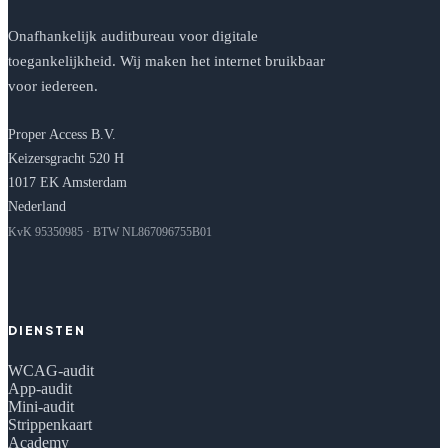
Onafhankelijk auditbureau voor digitale
toegankelijkheid. Wij maken het internet bruikbaar
voor iedereen.
Proper Access B.V.
Keizersgracht 520 H
1017 EK Amsterdam
Nederland
KvK 95350985 · BTW NL867096755B01
DIENSTEN
WCAG-audit
App-audit
Mini-audit
Strippenkaart
Academy