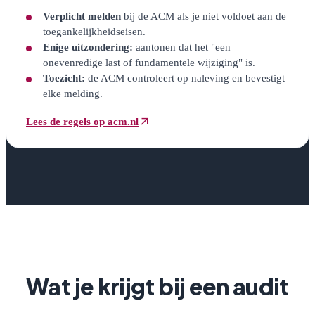
Verplicht melden
bij de ACM als je niet voldoet aan de
toegankelijkheidseisen.
Enige uitzondering:
aantonen dat het "een
onevenredige last of fundamentele wijziging" is.
Toezicht:
de ACM controleert op naleving en bevestigt
elke melding.
arrow_outward
Lees de regels op acm.nl
(opent in nieuw venster)
Wat je krijgt bij een audit