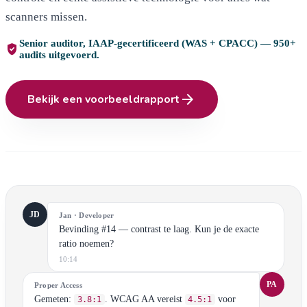
scanners missen.
Senior auditor, IAAP-gecertificeerd (WAS + CPACC) — 950+
verified_user
audits uitgevoerd.
arrow_forward
Bekijk een voorbeeldrapport
JD
Jan · Developer
Bevinding #14 — contrast te laag. Kun je de exacte
ratio noemen?
10:14
PA
Proper Access
Gemeten:
. WCAG AA vereist
voor
3.8:1
4.5:1