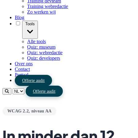
Training devteam
Training webredactie
Zo werken wij
Blog
Tools
Alle tools
Quiz: museum
Quiz: webredactie
Quiz: developers
Over ons
Contact
Portaal
Offerte audit
Offerte audit
WCAG 2.2, niveau AA
In minder dan 12