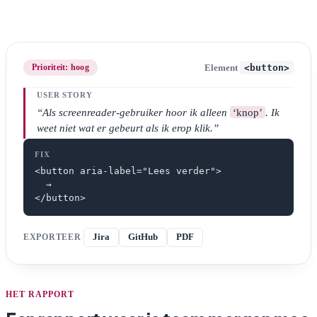
<button>
Prioriteit: hoog
Element
USER STORY
“Als screenreader-gebruiker hoor ik alleen
‘knop’
. Ik
weet niet wat er gebeurt als ik erop klik.”
FIX
<button aria-label="Lees verder">

  →

</button>
EXPORTEER
Jira
GitHub
PDF
HET RAPPORT