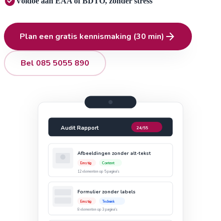
check_circle
Voldoe
aan EAA of BDTO, zonder stress
arrow_forward
Plan een gratis kennismaking (30 min)
Bel 085 5055 890
Audit Rapport
24/55
Afbeeldingen zonder alt-tekst
Ernstig
Content
12 elementen op 5 pagina's
Formulier zonder labels
Ernstig
Techniek
8 elementen op 3 pagina's