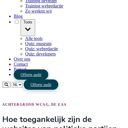
Training devteam
Training webredactie
Zo werken wij
Blog
Tools
Alle tools
Quiz: museum
Quiz: webredactie
Quiz: developers
Over ons
Contact
Portaal
Offerte audit
Offerte audit
ACHTERGROND WCAG, DE EAA
Hoe toegankelijk zijn de