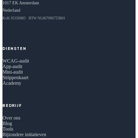
1017 EK Amsterdam
Nederland
KvK 95350985 · BTW NL867096755B01
DIENSTEN
WCAG-audit
App-audit
Mini-audit
Strippenkaart
Academy
BEDRIJF
Over ons
Blog
Tools
Bijzondere initiatieven