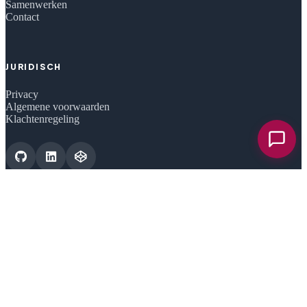
Samenwerken
Contact
JURIDISCH
Privacy
Algemene voorwaarden
Klachtenregeling
Chat o
CERTIFICERINGEN