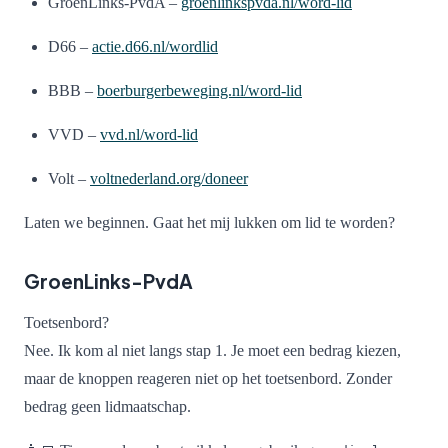
GroenLinks-PvdA –
groenlinkspvda.nl/word-lid
D66 –
actie.d66.nl/wordlid
BBB –
boerburgerbeweging.nl/word-lid
VVD –
vvd.nl/word-lid
Volt –
voltnederland.org/doneer
Laten we beginnen. Gaat het mij lukken om lid te worden?
GroenLinks-PvdA
Toetsenbord?
Nee. Ik kom al niet langs stap 1. Je moet een bedrag kiezen,
maar de knoppen reageren niet op het toetsenbord. Zonder
bedrag geen lidmaatschap.