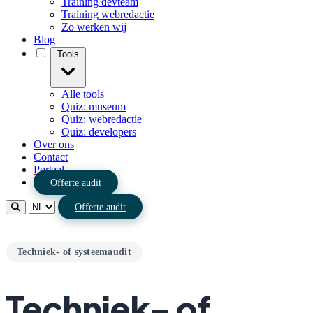
Training devteam
Training webredactie
Zo werken wij
Blog
Tools
Alle tools
Quiz: museum
Quiz: webredactie
Quiz: developers
Over ons
Contact
Portaal
Offerte audit
Offerte audit
Techniek- of systeemaudit
Techniek- of