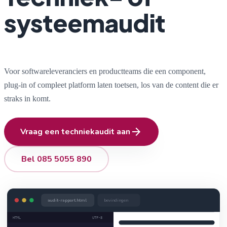
systeemaudit
Voor softwareleveranciers en productteams die een component,
plug-in of compleet platform laten toetsen, los van de content die er
straks in komt.
arrow_forward
Vraag een techniekaudit aan
Bel 085 5055 890
audit-rapport.html
bevindingen
HTML
UTF-8