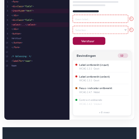
1
<
form
>
2
<
div
class
=
"field"
>
3
<
input
type
=
"text"
>
4
</
div
>
!
Geen label...
5
<
div
class
=
"field"
>
6
<
select
>...</
select
>
7
</
div
>
!
Selecteer...
8
<
button
>
9
Verstuur
Verstuur
10
</
button
>
11
</
form
>
12
Bevindingen
12
13
/* Oplossing: */
14
<
label
for
=
"naam"
>
Label ontbreekt (input)
15
Naam
WCAG 1.3.1 · Groot
Label ontbreekt (select)
WCAG 1.3.1 · Groot
Focus-indicator ontbreekt
WCAG 2.4.7 · Middel
Contrast voldoende
WCAG 1.4.3 · Voldoet
+ 8 meer