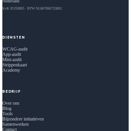
Nederland
KvK 95350985 · BTW NL867096755B01
DIENSTEN
WCAG-audit
App-audit
Mini-audit
Strippenkaart
Academy
BEDRIJF
Over ons
Blog
Tools
Bijzondere initiatieven
Samenwerken
Contact