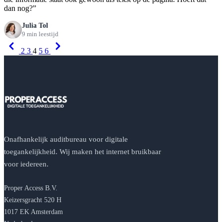
dan nog?”
Julia Tol
9 min leestijd
Previous
Next
2
3
4
5
6
Onafhankelijk auditbureau voor digitale
toegankelijkheid. Wij maken het internet bruikbaar
voor iedereen.
Proper Access B.V.
Keizersgracht 520 H
1017 EK Amsterdam