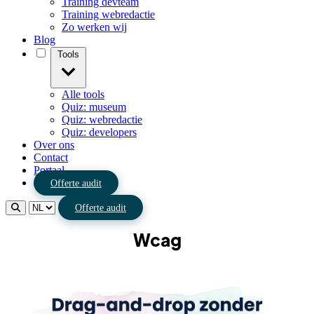
Training devteam
Training webredactie
Zo werken wij
Blog
Tools
Alle tools
Quiz: museum
Quiz: webredactie
Quiz: developers
Over ons
Contact
Portaal
Offerte audit
Offerte audit
Wcag