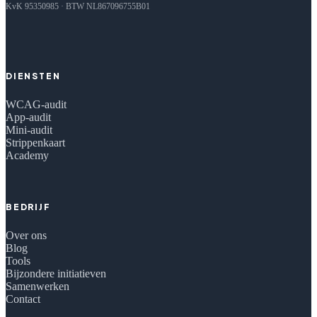
KvK 95350985 · BTW NL867096755B01
DIENSTEN
WCAG-audit
App-audit
Mini-audit
Strippenkaart
Academy
BEDRIJF
Over ons
Blog
Tools
Bijzondere initiatieven
Samenwerken
Contact