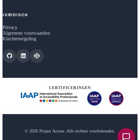
JURIDISCH
Privacy
Algemene voorwaarden
Klachtenregeling
CERTIFICERINGEN
© 2026 Proper Access. Alle rechten voorbehouden.
Chat o