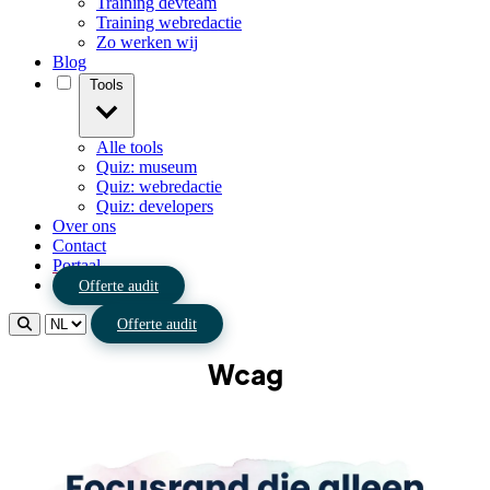
Training devteam
Training webredactie
Zo werken wij
Blog
Tools
Alle tools
Quiz: museum
Quiz: webredactie
Quiz: developers
Over ons
Contact
Portaal
Offerte audit
Offerte audit
Wcag