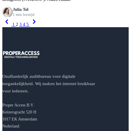
Julia Tol
1 min leestijd
Previous
Next
1
2
3
4
5
Onafhankelijk auditbureau voor digitale
toegankelijkheid. Wij maken het internet bruikbaar
voor iedereen.
Proper Access B.V.
Keizersgracht 520 H
1017 EK Amsterdam
Nederland