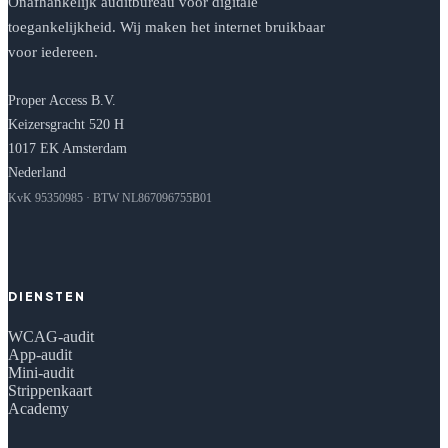
Onafhankelijk auditbureau voor digitale
toegankelijkheid. Wij maken het internet bruikbaar
voor iedereen.
Proper Access B.V.
Keizersgracht 520 H
1017 EK Amsterdam
Nederland
KvK 95350985 · BTW NL867096755B01
DIENSTEN
WCAG-audit
App-audit
Mini-audit
Strippenkaart
Academy