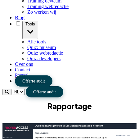
Training devteam
Training webredactie
Zo werken wij
Blog
Tools
Alle tools
Quiz: museum
Quiz: webredactie
Quiz: developers
Over ons
Contact
Portaal
Offerte audit
Offerte audit
Rapportage