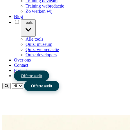
Training devteam
Training webredactie
Zo werken wij
Blog
Tools
Alle tools
Quiz: museum
Quiz: webredactie
Quiz: developers
Over ons
Contact
Portaal
Offerte audit
Offerte audit