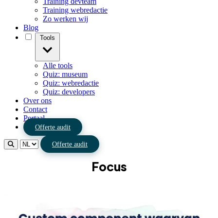
Training devteam
Training webredactie
Zo werken wij
Blog
Tools
Alle tools
Quiz: museum
Quiz: webredactie
Quiz: developers
Over ons
Contact
Portaal
Offerte audit
Offerte audit
Focus