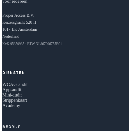
voor iedereen.
Proper Access B.V.
Keizersgracht 520 H
1017 EK Amsterdam
Nederland
KvK 95350985 · BTW NL867096755B01
DIENSTEN
WCAG-audit
App-audit
Mini-audit
Strippenkaart
Academy
BEDRIJF