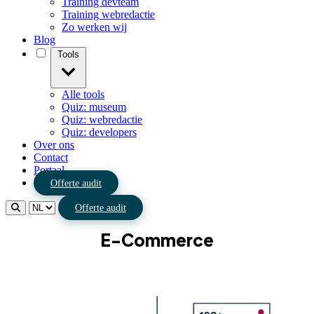
Training devteam
Training webredactie
Zo werken wij
Blog
Tools
Alle tools
Quiz: museum
Quiz: webredactie
Quiz: developers
Over ons
Contact
Portaal
Offerte audit
Offerte audit
E-Commerce