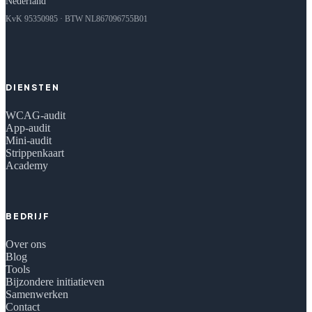
Nederland
KvK 95350985 · BTW NL867096755B01
DIENSTEN
WCAG-audit
App-audit
Mini-audit
Strippenkaart
Academy
BEDRIJF
Over ons
Blog
Tools
Bijzondere initiatieven
Samenwerken
Contact