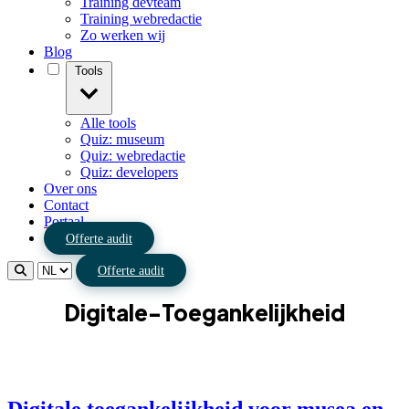
Training devteam
Training webredactie
Zo werken wij
Blog
Tools
Alle tools
Quiz: museum
Quiz: webredactie
Quiz: developers
Over ons
Contact
Portaal
Offerte audit
Offerte audit
Digitale-Toegankelijkheid
Digitale toegankelijkheid voor musea en