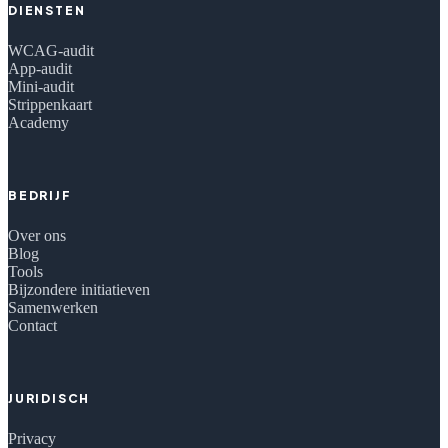
DIENSTEN
WCAG-audit
App-audit
Mini-audit
Strippenkaart
Academy
BEDRIJF
Over ons
Blog
Tools
Bijzondere initiatieven
Samenwerken
Contact
JURIDISCH
Privacy