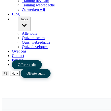
Training devteam
Training webredactie
Zo werken wij
Blog
Tools
Alle tools
Quiz: museum
Quiz: webredactie
Quiz: developers
Over ons
Contact
Portaal
Offerte audit
Offerte audit