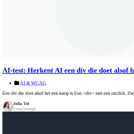
AI-test: Herkent AI een div die doet alsof 
AI & WCAG
Een div die doet alsof het een knop is Een <div> met een onclick. Ziet 
Julia Tol
5 min leestijd