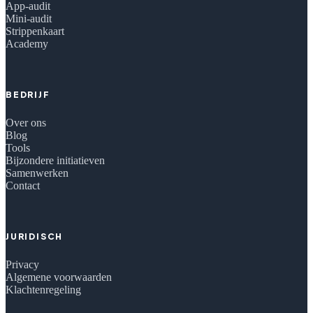
App-audit
Mini-audit
Strippenkaart
Academy
BEDRIJF
Over ons
Blog
Tools
Bijzondere initiatieven
Samenwerken
Contact
JURIDISCH
Privacy
Algemene voorwaarden
Klachtenregeling