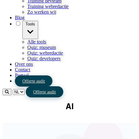
Training devteam
Training webredactie
Zo werken wij
Blog
Tools
Alle tools
Quiz: museum
Quiz: webredactie
Quiz: developers
Over ons
Contact
Portaal
Offerte audit
Offerte audit
AI