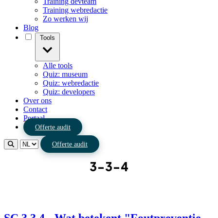
Training devteam
Training webredactie
Zo werken wij
Blog
Tools
Alle tools
Quiz: museum
Quiz: webredactie
Quiz: developers
Over ons
Contact
Portaal
Offerte audit
Offerte audit
3-3-4
SC 3.3.4 - Wat betekent "Foutpreventie