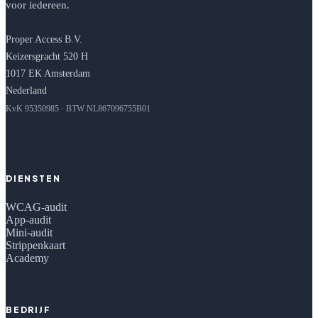
voor iedereen.
Proper Access B.V.
Keizersgracht 520 H
1017 EK Amsterdam
Nederland
KvK 95350985 · BTW NL867096755B01
DIENSTEN
WCAG-audit
App-audit
Mini-audit
Strippenkaart
Academy
BEDRIJF