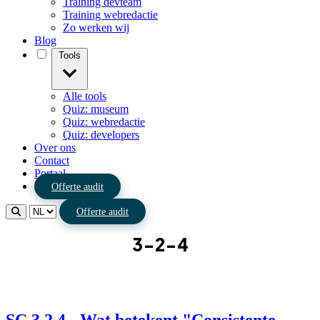
Training devteam
Training webredactie
Zo werken wij
Blog
Tools
Alle tools
Quiz: museum
Quiz: webredactie
Quiz: developers
Over ons
Contact
Portaal
Offerte audit
Offerte audit
3-2-4
SC 3.2.4 - Wat betekent "Consistente