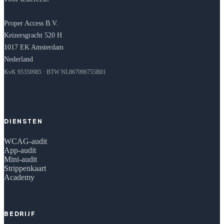
Proper Access B.V.
Keizersgracht 520 H
1017 EK Amsterdam
Nederland
KvK 95350985 · BTW NL867096755B01
DIENSTEN
WCAG-audit
App-audit
Mini-audit
Strippenkaart
Academy
BEDRIJF