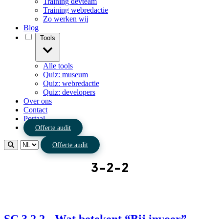
Training devteam
Training webredactie
Zo werken wij
Blog
Tools
Alle tools
Quiz: museum
Quiz: webredactie
Quiz: developers
Over ons
Contact
Portaal
Offerte audit
Offerte audit
3-2-2
SC 3.2.2 - Wat betekent “Bij invoer”