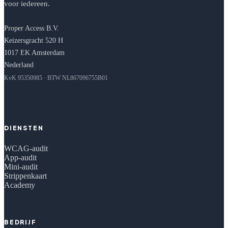
voor iedereen.
Proper Access B.V.
Keizersgracht 520 H
1017 EK Amsterdam
Nederland
KvK 95350985 · BTW NL867096755B01
DIENSTEN
WCAG-audit
App-audit
Mini-audit
Strippenkaart
Academy
BEDRIJF