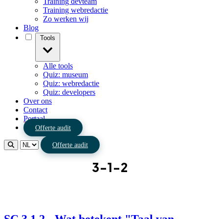
Training devteam
Training webredactie
Zo werken wij
Blog
Tools
Alle tools
Quiz: museum
Quiz: webredactie
Quiz: developers
Over ons
Contact
Portaal
Offerte audit
Offerte audit
3-1-2
SC 3.1.2 - Wat betekent "Taal van