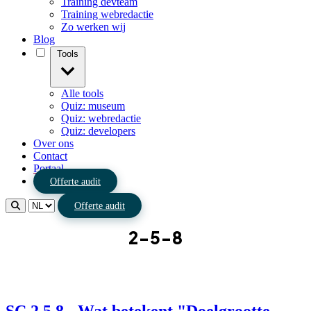
Training devteam
Training webredactie
Zo werken wij
Blog
Tools
Alle tools
Quiz: museum
Quiz: webredactie
Quiz: developers
Over ons
Contact
Portaal
Offerte audit
Offerte audit
2-5-8
SC 2.5.8 - Wat betekent "Doelgrootte