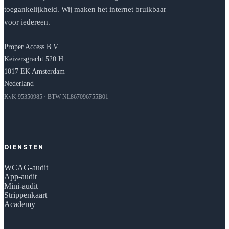
toegankelijkheid. Wij maken het internet bruikbaar
voor iedereen.
Proper Access B.V.
Keizersgracht 520 H
1017 EK Amsterdam
Nederland
KvK 95350985 · BTW NL867096755B01
DIENSTEN
WCAG-audit
App-audit
Mini-audit
Strippenkaart
Academy