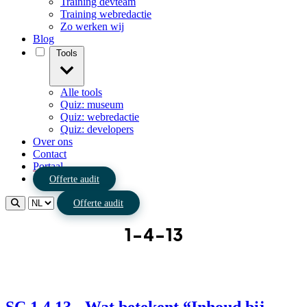
Training devteam
Training webredactie
Zo werken wij
Blog
Tools
Alle tools
Quiz: museum
Quiz: webredactie
Quiz: developers
Over ons
Contact
Portaal
Offerte audit
Offerte audit
1-4-13
SC 1.4.13 - Wat betekent “Inhoud bij