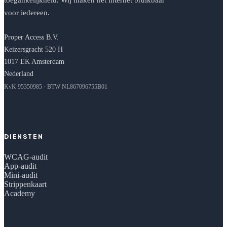
voor iedereen.
Proper Access B.V.
Keizersgracht 520 H
1017 EK Amsterdam
Nederland
KvK 95350985 · BTW NL867096755B01
DIENSTEN
WCAG-audit
App-audit
Mini-audit
Strippenkaart
Academy