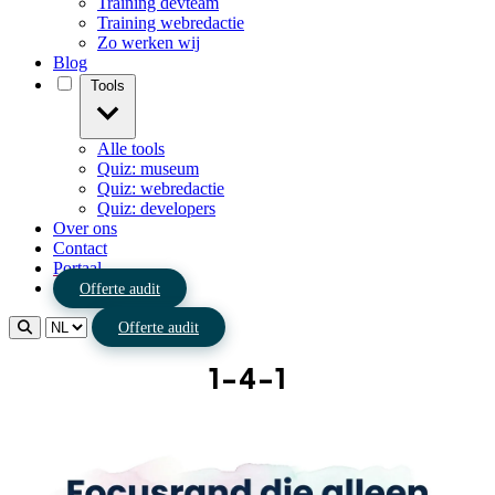
Training devteam
Training webredactie
Zo werken wij
Blog
Tools
Alle tools
Quiz: museum
Quiz: webredactie
Quiz: developers
Over ons
Contact
Portaal
Offerte audit
Offerte audit
1-4-1