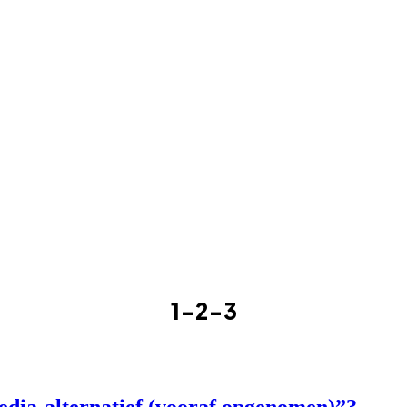
1-2-3
media-alternatief (vooraf opgenomen)”?