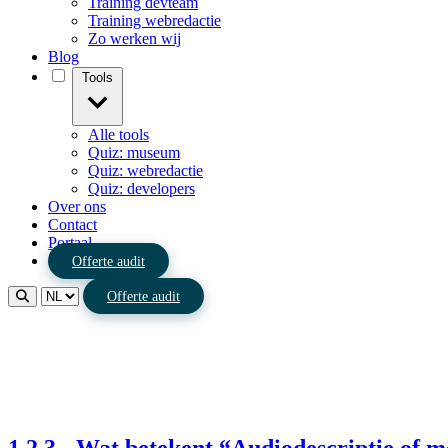
Training devteam
Training webredactie
Zo werken wij
Blog
Tools
Alle tools
Quiz: museum
Quiz: webredactie
Quiz: developers
Over ons
Contact
Portaal
Offerte audit
Offerte audit
1.2.3 - Wat betekent “Audiodescriptie of 