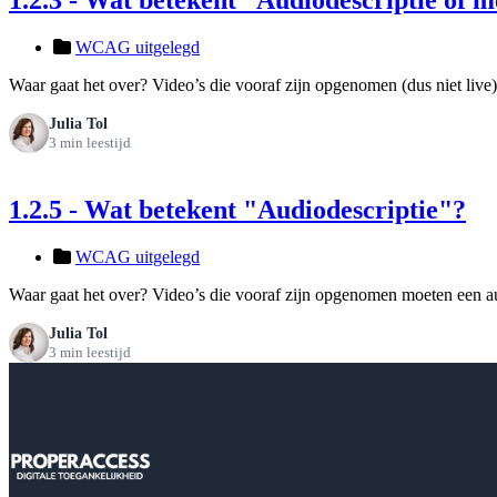
WCAG uitgelegd
Waar gaat het over? Video’s die vooraf zijn opgenomen (dus niet live),
Julia Tol
3 min leestijd
1.2.5 - Wat betekent "Audiodescriptie"?
WCAG uitgelegd
Waar gaat het over? Video’s die vooraf zijn opgenomen moeten een aud
Julia Tol
3 min leestijd