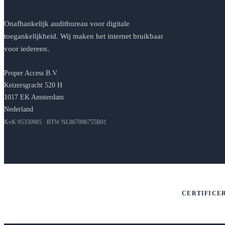
Onafhankelijk auditbureau voor digitale
toegankelijkheid. Wij maken het internet bruikbaar
voor iedereen.
Proper Access B.V.
Keizersgracht 520 H
1017 EK Amsterdam
Nederland
KvK 95350985 · BTW NL867096755B01
CERTIFICE