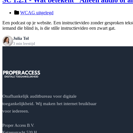
WCAG uitgelegd
Een podcast op je website. Een instructievideo zonder gesproken tekst
iemand die blind is, is die stille instructievideo een zwart gat.
Julia Tol
3 min leestijd
Onafhankelijk auditbureau voor digitale
toegankelijkheid. Wij maken het internet bruikbaar
voor iedereen.
Proper Access B.V.
Keizersgracht 520 H