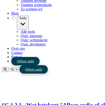
Training devteam
Training webredactie
Zo werken wij
Blog
Tools
Alle tools
Quiz: museum
Quiz: webredactie
Quiz: developers
Over ons
Contact
Portaal
Offerte audit
Offerte audit
SC 1.2.1 - Wat betekent "Alleen audio of a