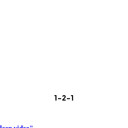
1-2-1
lleen video"