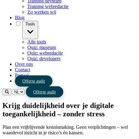
Training devteam
Training webredactie
Zo werken wij
Blog
Tools
Alle tools
Quiz: museum
Quiz: webredactie
Quiz: developers
Over ons
Contact
Portaal
Offerte audit
Offerte audit
Krijg duidelijkheid over je digitale
toegankelijkheid – zonder stress
Plan een vrijblijvende kennismaking. Geen verplichtingen – wel
waardevol inzicht in je risico’s én kansen.