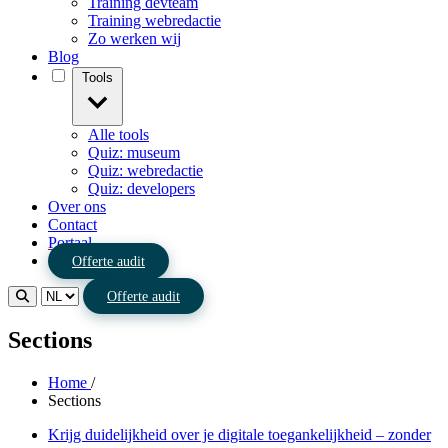
Training devteam
Training webredactie
Zo werken wij
Blog
Tools
Alle tools
Quiz: museum
Quiz: webredactie
Quiz: developers
Over ons
Contact
Portaal
Offerte audit
Offerte audit
Sections
Home
/
Sections
Krijg duidelijkheid over je digitale toegankelijkheid – zonder