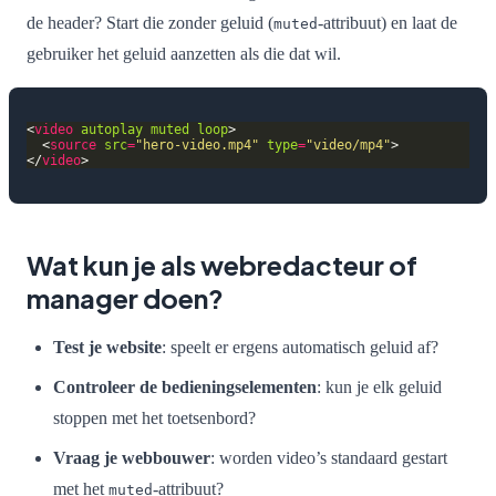
de header? Start die zonder geluid (
-attribuut) en laat de
muted
gebruiker het geluid aanzetten als die dat wil.
<
video
autoplay
muted
loop
  <
source
src
=
"hero-video.mp4"
type
=
"video/mp4"
</
video
Wat kun je als webredacteur of
manager doen?
Test je website
: speelt er ergens automatisch geluid af?
Controleer de bedieningselementen
: kun je elk geluid
stoppen met het toetsenbord?
Vraag je webbouwer
: worden video’s standaard gestart
met het
-attribuut?
muted