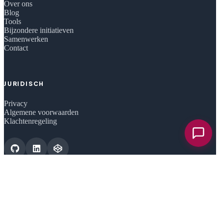
Over ons
Blog
Tools
Bijzondere initiatieven
Samenwerken
Contact
JURIDISCH
Privacy
Algemene voorwaarden
Klachtenregeling
Chat o
CERTIFICERINGEN