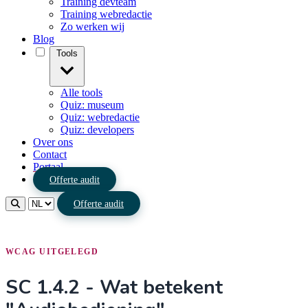
Training devteam
Training webredactie
Zo werken wij
Blog
Tools
Alle tools
Quiz: museum
Quiz: webredactie
Quiz: developers
Over ons
Contact
Portaal
Offerte audit
Offerte audit
WCAG UITGELEGD
SC 1.4.2 - Wat betekent