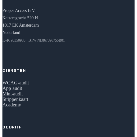
Proper Access B.V.
Keizersgracht 520 H
1017 EK Amsterdam
Nederland
KvK 95350985 · BTW NL867096755B01
DIENSTEN
WCAG-audit
App-audit
Mini-audit
Strippenkaart
Academy
BEDRIJF