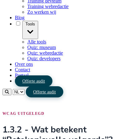
Training devteam
Training webredactie
Zo werken wij
Blog
Tools
Alle tools
Quiz: museum
Quiz: webredactie
Quiz: developers
Over ons
Contact
Portaal
Offerte audit
Offerte audit
WCAG UITGELEGD
1.3.2 - Wat betekent