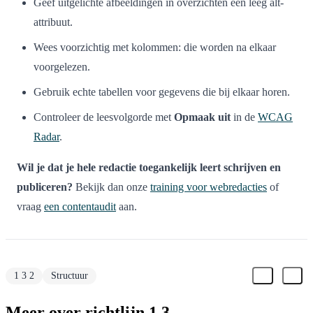
Geef uitgelichte afbeeldingen in overzichten een leeg alt-
attribuut.
Wees voorzichtig met kolommen: die worden na elkaar
voorgelezen.
Gebruik echte tabellen voor gegevens die bij elkaar horen.
Controleer de leesvolgorde met
Opmaak uit
in de
WCAG
Radar
.
Wil je dat je hele redactie toegankelijk leert schrijven en
publiceren?
Bekijk dan onze
training voor webredacties
of
vraag
een contentaudit
aan.
1 3 2
Structuur
Meer over richtlijn 1.3