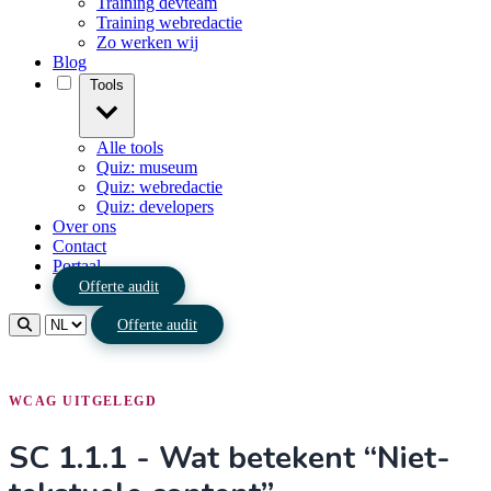
Training devteam
Training webredactie
Zo werken wij
Blog
Tools
Alle tools
Quiz: museum
Quiz: webredactie
Quiz: developers
Over ons
Contact
Portaal
Offerte audit
Offerte audit
WCAG UITGELEGD
SC 1.1.1 - Wat betekent “Niet-