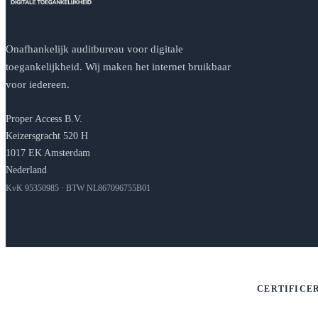
Onafhankelijk auditbureau voor digitale
toegankelijkheid. Wij maken het internet bruikbaar
voor iedereen.
Proper Access B.V.
Keizersgracht 520 H
1017 EK Amsterdam
Nederland
KvK 95350985 · BTW NL867096755B01
CERTIFICE