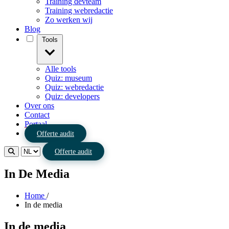
Training devteam
Training webredactie
Zo werken wij
Blog
Tools
Alle tools
Quiz: museum
Quiz: webredactie
Quiz: developers
Over ons
Contact
Portaal
Offerte audit
Offerte audit
In De Media
Home
/
In de media
In de media