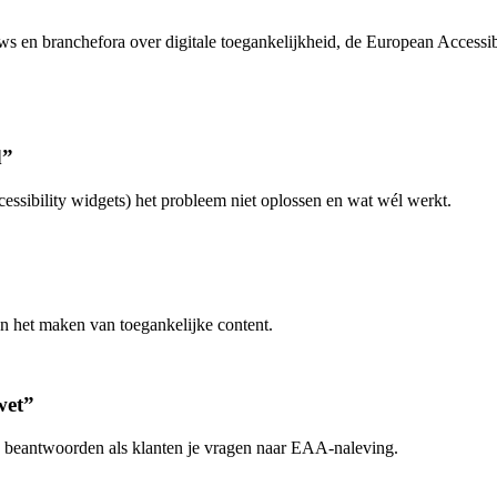
ews en branchefora over digitale toegankelijkheid, de European Accessib
d”
ssibility widgets) het probleem niet oplossen en wat wél werkt.
n het maken van toegankelijke content.
wet”
 beantwoorden als klanten je vragen naar EAA-naleving.