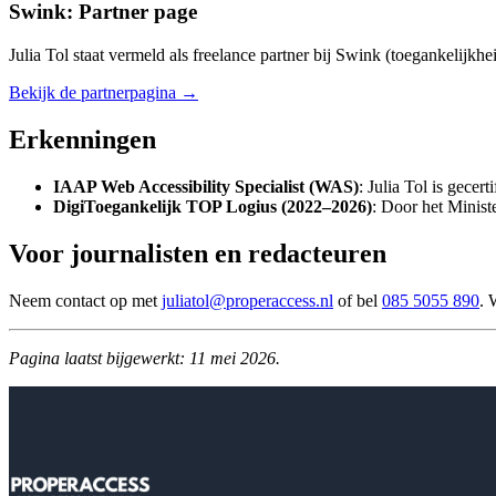
Swink: Partner page
Julia Tol staat vermeld als freelance partner bij Swink (toegankelijkh
Bekijk de partnerpagina →
Erkenningen
IAAP Web Accessibility Specialist (WAS)
: Julia Tol is gecer
DigiToegankelijk TOP Logius (2022–2026)
: Door het Minist
Voor journalisten en redacteuren
Neem contact op met
juliatol@properaccess.nl
of bel
085 5055 890
. 
Pagina laatst bijgewerkt: 11 mei 2026.