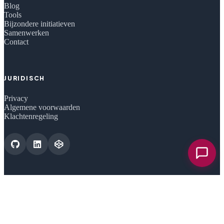
Blog
Tools
Bijzondere initiatieven
Samenwerken
Contact
JURIDISCH
Privacy
Algemene voorwaarden
Klachtenregeling
Chat o
CERTIFICERINGEN