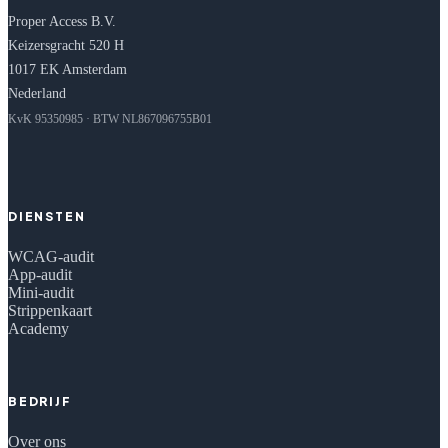
Proper Access B.V.
Keizersgracht 520 H
1017 EK Amsterdam
Nederland
KvK 95350985 · BTW NL867096755B01
DIENSTEN
WCAG-audit
App-audit
Mini-audit
Strippenkaart
Academy
BEDRIJF
Over ons