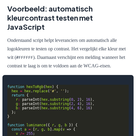
Voorbeeld: automatisch
kleurcontrast testen met
JavaScript
Onderstaand script helpt leveranciers om automatisch alle
logokleuren te testen op contrast. Het vergelijkt elke kleur met
wit (
). Daarnaast verschijnt een melding wanneer het
#FFFFFF
contrast te laag is om te voldoen aan de WCAG-eisen.
function
hexToRgb
(
hex
hex
=
hex
.
replace
(
'#'
, 
''
return
r
:
 parseInt(
hex
.
substring
(
0
, 
2
), 
16
g
:
 parseInt(
hex
.
substring
(
2
, 
4
), 
16
b
:
 parseInt(
hex
.
substring
(
4
, 
6
), 
16
function
luminance
({ 
r
, 
g
, 
b
const
a
=
 [
r
, 
g
, 
b
].
map
(
v
v
/=
255