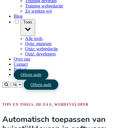
Training devteam
Training webredactie
Zo werken wij
Blog
Tools
Alle tools
Quiz: museum
Quiz: webredactie
Quiz: developers
Over ons
Contact
Portaal
Offerte audit
Offerte audit
TIPS EN TOOLS, DE EAA, WEBDEVELOPER
Automatisch toepassen van