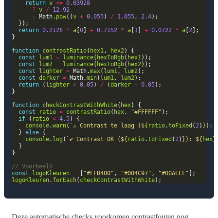
return
v
<=
0.03928
?
v
/
12.92
:
 Math.
pow
((
v
+
0.055
) 
/
1.055
, 
2.4
return
0.2126
*
a
[
0
] 
+
0.7152
*
a
[
1
] 
+
0.0722
*
a
[
2
function
contrastRatio
(
hex1
, 
hex2
const
lum1
=
luminance
(
hexToRgb
(
hex1
const
lum2
=
luminance
(
hexToRgb
(
hex2
const
lighter
=
 Math.
max
(
lum1
, 
lum2
const
darker
=
 Math.
min
(
lum1
, 
lum2
return
 (
lighter
+
0.05
) 
/
 (
darker
+
0.05
function
checkContrastWithWhite
(
hex
const
ratio
=
contrastRatio
(
hex
, 
"#FFFFFF"
if
 (
ratio
<
4.5
console
.
warn
(
`⚠️ Contrast te laag (
${
ratio
.
toFixed
(
2
)
}
): 
  } 
else
console
.
log
(
`✔️ Contrast OK (
${
ratio
.
toFixed
(
2
)
}
): 
${
hex
}
const
logoKleuren
=
 [
"#FFD400"
, 
"#004C97"
, 
"#00AEEF"
logoKleuren
.
forEach
(
checkContrastWithWhite
Deze automatische checks voorkomen contrastfouten nog