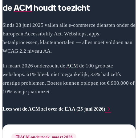
de
ACM
houdt toezicht
Sinds 28 juni 2025 vallen alle e-commerce diensten onder de
European Accessibility Act. Webshops, apps,
betaalprocessen, klantenportalen — alles moet voldoen aan
WCAG 2.2 niveau AA.
(opent in nieuw venster)
In maart 2026 onderzocht de
ACM
de 100 grootste
webshops. 61% bleek niet toegankelijk, 33% had zelfs
ernstige problemen. Boetes kunnen oplopen tot € 900.000 of
10% van je jaaromzet.
arrow_forward
Lees wat de ACM zei over de EAA (25 juni 2026)
analytics
ACM-onderzoek, maart 2026