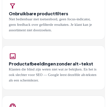
filter_alt
Onbruikbare productfilters
Niet bedienbaar met toetsenbord, geen focus-indicator,
geen feedback over gefilterde resultaten. Je klant kan je
assortiment niet doorzoeken.
image
Productafbeeldingen zonder alt-tekst
Klanten die blind zijn weten niet wat ze bekijken. En het is
ook slechter voor SEO — Google leest dezelfde alt-teksten
als een schermlezer.
support_agent