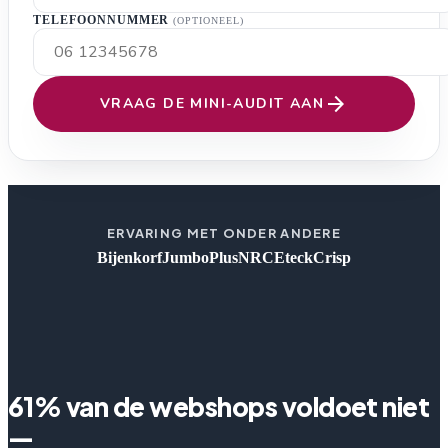
TELEFOONNUMMER
(OPTIONEEL)
arrow_forward
VRAAG DE MINI-AUDIT AAN
ERVARING MET ONDER ANDERE
Bijenkorf
Jumbo
Plus
NRC
Eteck
Crisp
61% van de webshops voldoet niet
—