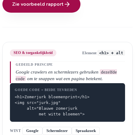
arrow_forward
Zie voorbeeld rapport
<h1> + alt
SEO & toegankelijkheid
Element
GEDEELD PRINCIPE
Google crawlers en schermlezers gebruiken
dezelfde
code
om te snappen wat een pagina betekent.
GOEDE CODE = BEIDE TEVREDEN
<h1>Zomerjurk bloemenprint</h1>

<img src="jurk.jpg"

     alt="Blauwe zomerjurk

          met witte bloemen">
WINT
Google
Schermlezer
Spraakzoek