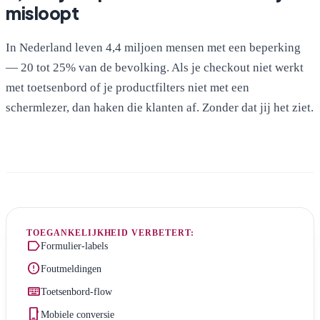
misloopt
In Nederland leven 4,4 miljoen mensen met een beperking
— 20 tot 25% van de bevolking. Als je checkout niet werkt
met toetsenbord of je productfilters niet met een
schermlezer, dan haken die klanten af. Zonder dat jij het ziet.
TOEGANKELIJKHEID VERBETERT:
label
Formulier-labels
error
Foutmeldingen
keyboard
Toetsenbord-flow
phone_iphone
Mobiele conversie