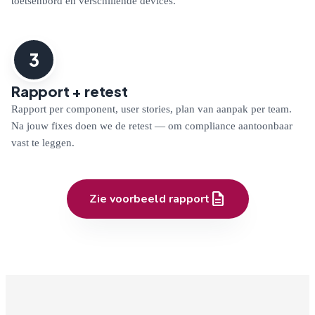
toetsenbord en verschillende devices.
3
Rapport + retest
Rapport per component, user stories, plan van aanpak per team.
Na jouw fixes doen we de retest — om compliance aantoonbaar
vast te leggen.
description
Zie voorbeeld rapport