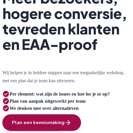
hogere conversie,
tevreden klanten
en EAA-proof
Wij helpen je in heldere stappen naar een toegankelijke webshop,
met een plan dat je team kan uitvoeren.
check_circle
Per element:
wat zijn de issues en hoe los je ze op?
check_circle
Plan van aanpak
uitgewerkt per team
check_circle
We denken mee
over alternatieven
arrow_forward
Plan een kennismaking