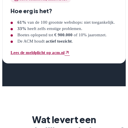
Hoe erg is het?
61%
van de 100 grootste webshops: niet toegankelijk.
33%
heeft zelfs ernstige problemen.
Boetes oplopend tot
€ 900.000
of 10% jaaromzet.
De ACM houdt
actief toezicht
.
arrow_outward
Lees de meldplicht op acm.nl
(opent in nieuw venster)
Wat levert een