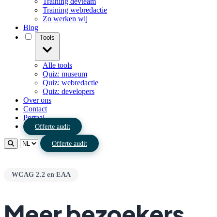
Training devteam
Training webredactie
Zo werken wij
Blog
Tools
Alle tools
Quiz: museum
Quiz: webredactie
Quiz: developers
Over ons
Contact
Portaal
Offerte audit
Offerte audit
WCAG 2.2 en EAA
Meer bezoekers,