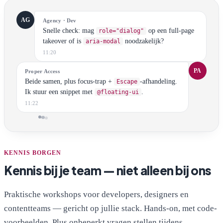
AG
Agency · Dev
Snelle check: mag
op een full-page
role="dialog"
takeover of is
noodzakelijk?
aria-modal
11:20
PA
Proper Access
Beide samen, plus focus-trap +
-afhandeling.
Escape
Ik stuur een snippet met
.
@floating-ui
11:22
KENNIS BORGEN
Kennis bij je team — niet alleen bij ons
Praktische workshops voor developers, designers en
contentteams — gericht op jullie stack. Hands-on, met code-
voorbeelden. Plus onbeperkt vragen stellen tijdens