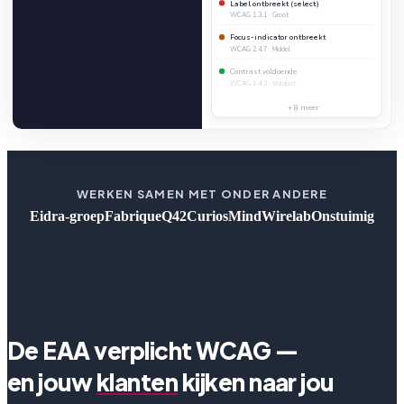
Label ontbreekt (select)
WCAG 1.3.1 · Groot
Focus-indicator ontbreekt
WCAG 2.4.7 · Middel
Contrast voldoende
WCAG 1.4.3 · Voldoet
+ 8 meer
WERKEN SAMEN MET ONDER ANDERE
Eidra-groep
Fabrique
Q42
CuriosMind
Wirelab
Onstuimig
De EAA verplicht WCAG —
en jouw
klanten
kijken naar jou