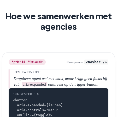
Hoe we samenwerken met
agencies
<Navbar />
Sprint 14 · Mini-audit
Component
REVIEWER-NOTE
Dropdown opent wel met muis, maar krijgt geen focus bij
Tab.
aria-expanded
ontbreekt op de trigger-button.
SUGGESTED FIX
<button

  aria-expanded={isOpen}

  aria-controls="menu"

  onClick={toggle}>