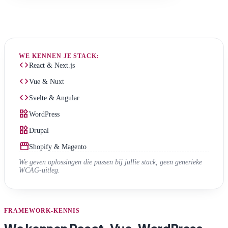
WE KENNEN JE STACK:
code
React & Next.js
code
Vue & Nuxt
code
Svelte & Angular
widgets
WordPress
widgets
Drupal
storefront
Shopify & Magento
We geven oplossingen die passen bij jullie stack, geen generieke
WCAG-uitleg.
FRAMEWORK-KENNIS