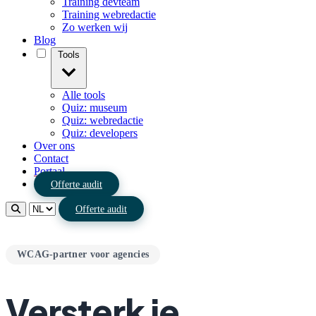
Training devteam
Training webredactie
Zo werken wij
Blog
Tools
Alle tools
Quiz: museum
Quiz: webredactie
Quiz: developers
Over ons
Contact
Portaal
Offerte audit
Offerte audit
WCAG-partner voor agencies
Versterk je