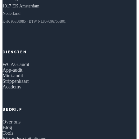
1017 EK Amsterdam
Nederland
KvK 95350985 · BTW NL867096755B01
DIENSTEN
WCAG-audit
App-audit
Mini-audit
Strippenkaart
Academy
BEDRIJF
Over ons
Blog
Tools
Bijzondere initiatieven