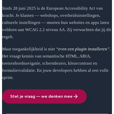
Sinds 28 juni 2025 is de European Accessibility Act van
kracht. Je klanten — webshops, overheidsinstellingen,
culturele instellingen — moeten hun websites en apps laten
voldoen aan WCAG 2.2 niveau AA. Zij verwachten dat jij dit
regelt.
Maar toegankelijkheid is niet
“even een plugin installeren”
.
Het vraagt kennis van semantische HTML, ARIA,
toetsenbordnavigatie, schermlezers, kleurcontrast en
formuliervalidatie. En jouw developers hebben al een volle
sprint.
arrow_forward
Stel je vraag — we denken mee