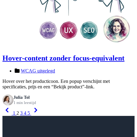
Hover-content zonder focus-equivalent
WCAG uitgelegd
Hover over het producticoon. Een popup verschijnt met
specificaties, prijs en een “Bekijk product”-link.
Julia Tol
1 min leestijd
Previous
Next
1
2
3
4
5