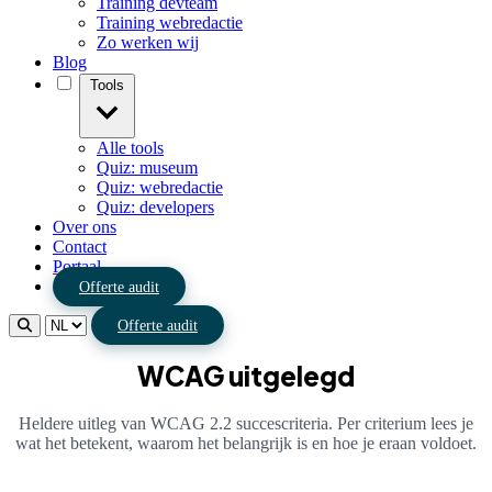
Training devteam
Training webredactie
Zo werken wij
Blog
Tools
Alle tools
Quiz: museum
Quiz: webredactie
Quiz: developers
Over ons
Contact
Portaal
Offerte audit
Offerte audit
WCAG uitgelegd
Heldere uitleg van WCAG 2.2 succescriteria. Per criterium lees je
wat het betekent, waarom het belangrijk is en hoe je eraan voldoet.