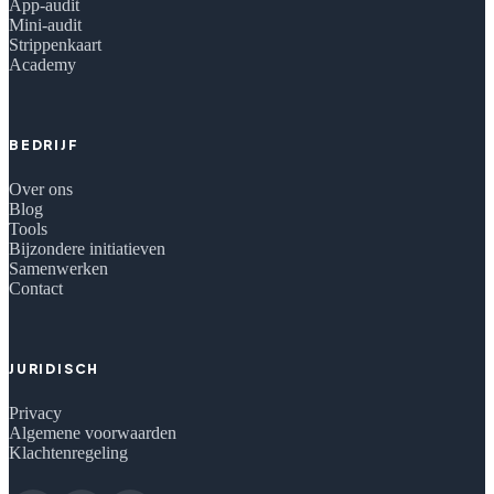
App-audit
Mini-audit
Strippenkaart
Academy
BEDRIJF
Over ons
Blog
Tools
Bijzondere initiatieven
Samenwerken
Contact
JURIDISCH
Privacy
Algemene voorwaarden
Klachtenregeling