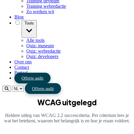
Training devteam
Training webredactie
Zo werken wij
Blog
Tools
Alle tools
Quiz: museum
Quiz: webredactie
Quiz: developers
Over ons
Contact
Portaal
Offerte audit
Offerte audit
WCAG uitgelegd
Heldere uitleg van WCAG 2.2 succescriteria. Per criterium lees je
wat het betekent, waarom het belangrijk is en hoe je eraan voldoet.