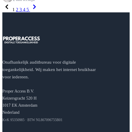
Previous
Next
1
2
3
4
5
Onafhankelijk auditbureau voor digitale
toegankelijkheid. Wij maken het internet bruikbaar
voor iedereen.
Proper Access B.V.
Keizersgracht 520 H
1017 EK Amsterdam
Nederland
KvK 95350985 · BTW NL867096755B01