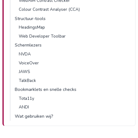
WebAIM Contrast Checker
Colour Contrast Analyser (CCA)
Structuur-tools
HeadingsMap
Web Developer Toolbar
Schermlezers
NVDA
VoiceOver
JAWS
TalkBack
Bookmarklets en snelle checks
Tota11y
ANDI
Wat gebruiken wij?