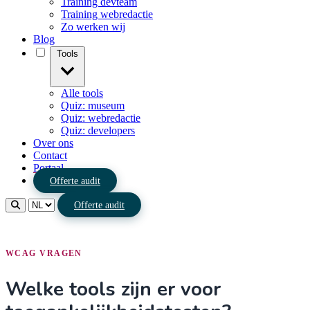
Training devteam
Training webredactie
Zo werken wij
Blog
Tools
Alle tools
Quiz: museum
Quiz: webredactie
Quiz: developers
Over ons
Contact
Portaal
Offerte audit
Offerte audit
WCAG VRAGEN
Welke tools zijn er voor