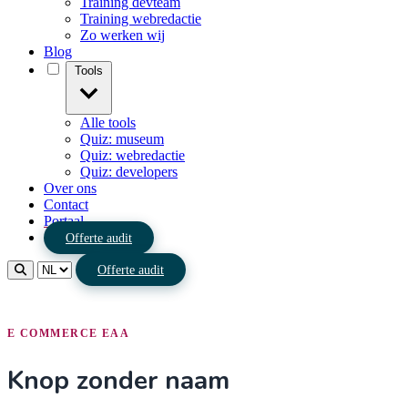
Training devteam
Training webredactie
Zo werken wij
Blog
Tools
Alle tools
Quiz: museum
Quiz: webredactie
Quiz: developers
Over ons
Contact
Portaal
Offerte audit
Offerte audit
E COMMERCE EAA
Knop zonder naam