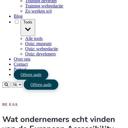
Training devteam
Training webredactie
Zo werken wij
Blog
Tools
Alle tools
Quiz: museum
Quiz: webredactie
Quiz: developers
Over ons
Contact
Portaal
Offerte audit
Offerte audit
DE EAA
Wat ondernemers echt vinden