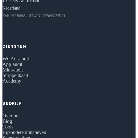
1017 EK Amsterdam
Nederland
KvK 95350985 · BTW NL867096755B01
DIENSTEN
WCAG-audit
App-audit
Mini-audit
Strippenkaart
Academy
BEDRIJF
Over ons
Blog
Tools
Bijzondere initiatieven
Samenwerken