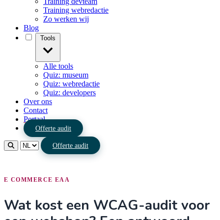
Training devteam
Training webredactie
Zo werken wij
Blog
Tools
Alle tools
Quiz: museum
Quiz: webredactie
Quiz: developers
Over ons
Contact
Portaal
Offerte audit
Offerte audit
E COMMERCE EAA
Wat kost een WCAG-audit voor