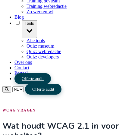
Training devteam
Training webredactie
Zo werken wij
Blog
Tools
Alle tools
Quiz: museum
Quiz: webredactie
Quiz: developers
Over ons
Contact
Portaal
Offerte audit
Offerte audit
WCAG VRAGEN
Wat houdt WCAG 2.1 in voor