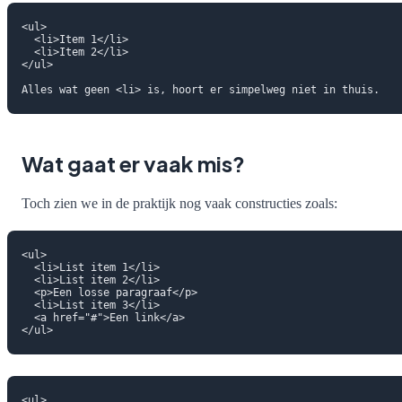
<ul>

  <li>Item 1</li>

  <li>Item 2</li>

</ul>

Wat gaat er vaak mis?
Toch zien we in de praktijk nog vaak constructies zoals:
<ul>

  <li>List item 1</li>

  <li>List item 2</li>

  <p>Een losse paragraaf</p>

  <li>List item 3</li>

  <a href="#">Een link</a>

<ul>
