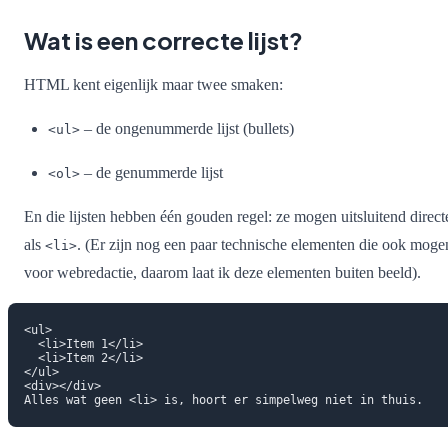
Wat is een correcte lijst?
HTML kent eigenlijk maar twee smaken:
– de ongenummerde lijst (bullets)
<ul>
– de genummerde lijst
<ol>
En die lijsten hebben één gouden regel: ze mogen uitsluitend direc
als
. (Er zijn nog een paar technische elementen die ook mogen
<li>
voor webredactie, daarom laat ik deze elementen buiten beeld).
<ul>

  <li>Item 1</li>

  <li>Item 2</li>

</ul>

<div></div>
