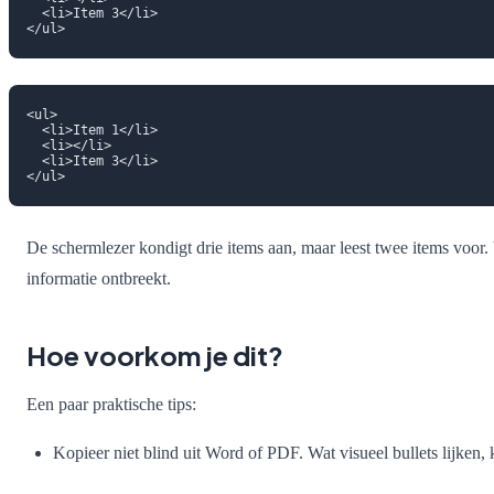
  <li>Item 3</li>

<ul>

  <li>Item 1</li>

  <li></li>

  <li>Item 3</li>

De schermlezer kondigt drie items aan, maar leest twee items voor. 
informatie ontbreekt.
Hoe voorkom je dit?
Een paar praktische tips:
Kopieer niet blind uit Word of PDF. Wat visueel bullets lijken