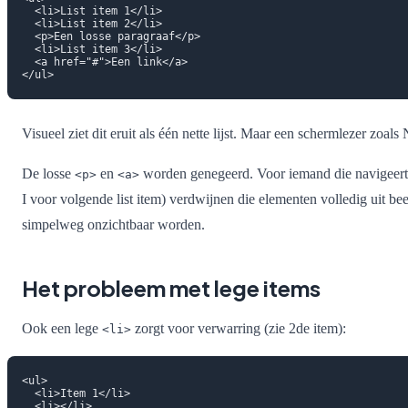
  <li>List item 1</li>

  <li>List item 2</li>

  <p>Een losse paragraaf</p>

  <li>List item 3</li>

  <a href="#">Een link</a>

Visueel ziet dit eruit als één nette lijst. Maar een schermlezer zoa
De losse
en
worden genegeerd. Voor iemand die navigeert m
<p>
<a>
I voor volgende list item) verdwijnen die elementen volledig uit be
simpelweg onzichtbaar worden.
Het probleem met lege items
Ook een lege
zorgt voor verwarring (zie 2de item):
<li>
<ul>

  <li>Item 1</li>

  <li></li>
