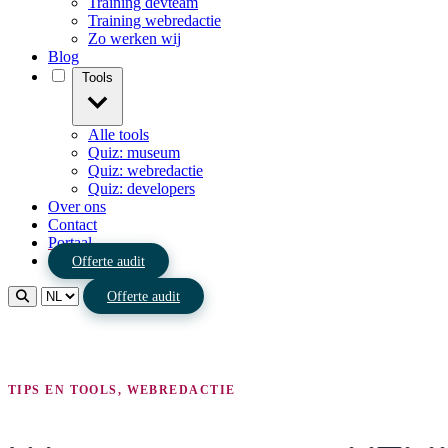
Training devteam
Training webredactie
Zo werken wij
Blog
Tools
Alle tools
Quiz: museum
Quiz: webredactie
Quiz: developers
Over ons
Contact
Portaal
Offerte audit
Offerte audit
TIPS EN TOOLS, WEBREDACTIE