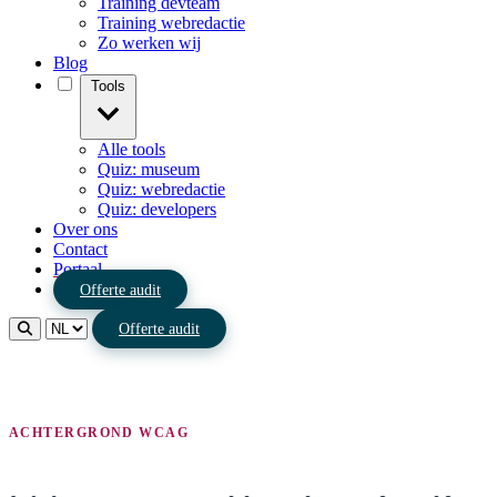
Training devteam
Training webredactie
Zo werken wij
Blog
Tools
Alle tools
Quiz: museum
Quiz: webredactie
Quiz: developers
Over ons
Contact
Portaal
Offerte audit
Offerte audit
ACHTERGROND WCAG