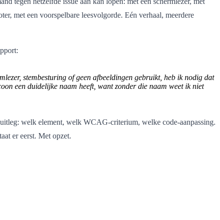
nd tegen hetzelfde issue aan kan lopen: met een schermlezer, met
oter, met een voorspelbare leesvolgorde. Eén verhaal, meerdere
pport:
mlezer, stembesturing of geen afbeeldingen gebruikt, heb ik nodig dat
coon een duidelijke naam heeft, want zonder die naam weet ik niet
 uitleg: welk element, welk WCAG-criterium, welke code-aanpassing.
aat er eerst. Met opzet.