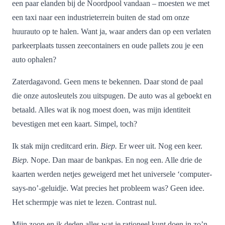
een paar elanden bij de Noordpool vandaan – moesten we met
een taxi naar een industrieterrein buiten de stad om onze
huurauto op te halen. Want ja, waar anders dan op een verlaten
parkeerplaats tussen zeecontainers en oude pallets zou je een
auto ophalen?
Zaterdagavond. Geen mens te bekennen. Daar stond de paal
die onze autosleutels zou uitspugen. De auto was al geboekt en
betaald. Alles wat ik nog moest doen, was mijn identiteit
bevestigen met een kaart. Simpel, toch?
Ik stak mijn creditcard erin.
Biep.
Er weer uit. Nog een keer.
Biep.
Nope. Dan maar de bankpas. En nog een. Alle drie de
kaarten werden netjes geweigerd met het universele ‘computer-
says-no’-geluidje. Wat precies het probleem was? Geen idee.
Het schermpje was niet te lezen. Contrast nul.
Mijn zoon en ik deden alles wat je rationeel kunt doen in zo’n