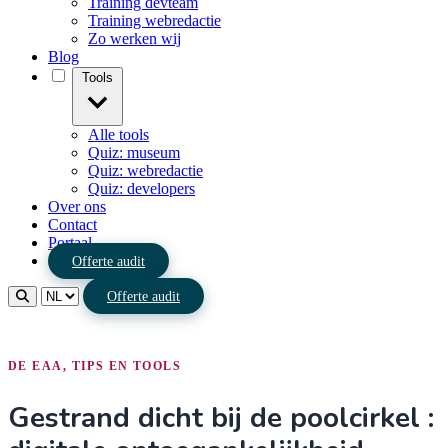
Training devteam
Training webredactie
Zo werken wij
Blog
Tools
Alle tools
Quiz: museum
Quiz: webredactie
Quiz: developers
Over ons
Contact
Portaal
Offerte audit
Offerte audit
DE EAA, TIPS EN TOOLS
Gestrand dicht bij de poolcirkel :