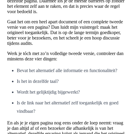
dezelfde pagina. Daarmee los je de meeste barrières op zonder
het element zelf aan te raken, en dat is precies waar de regel
voor bedoeld is.
Gaat het om een heel apart document of een complete tweede
versie van een pagina? Dan luidt mijn vuistregel: maak het
origineel toegankelijk. Dat is op de lange termijn goedkoper,
beter voor je bezoekers, en het scheelt je een hoop discussie
tijdens audits.
Werk je tóch met zo’n volledige tweede versie, controleer dan
minstens deze vier dingen:
Bevat het alternatief alle informatie en functionaliteit?
Is het in dezelfde taal?
Wordt het gelijktijdig bijgewerkt?
Is de link naar het alternatief zelf toegankelijk en goed
vindbaar?
En als je je eigen pagina nog eens onder de loep neemt: vraag
je dan altijd af of een bezoeker die afhankelijk is van het
alternatief, dezelfde ervaring krijgt als iemand die het origineel