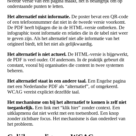
tweede versie van een pagina maakt, het is belangrijk om op
onderstaande punten te letten.
Het alternatief mist informatie.
De poster bevat een QR-code
of een telefoonnummer dat niet in de tweede versie voorkomt.
De PDF heeft bijlagen die in de HTML-versie ontbreken. De
infographic toont informatie en relaties die in de tabel niet weer
te geven zijn. Als het alternatief niet alle informatie van het
origineel biedt, telt het niet als gelijkwaardig.
Het alternatief is niet actueel.
De HTML-versie is bijgewerkt,
de PDF is veel ouder. Of andersom. In de praktijk gebeurt dit
constant, vooral bij organisaties die content in twee systemen
beheren.
Het alternatief staat in een andere taal.
Een Engelse pagina
met een Nederlandse PDF als “alternatief”, of omgekeerd.
WCAG vereist expliciet dezelfde taal.
Het mechanisme om bij het alternatief te komen is zelf niet
toegankelijk.
Een link met “klik hier” zonder context. Een
uitklapmenu dat niet werkt met een toetsenbord. Een knop
zonder zichtbare focus. Het mechanisme is dan onderdeel van
het probleem.