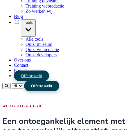
Training devteam
Training webredactie
Zo werken wij
Blog
Tools
Alle tools
Quiz: museum
Quiz: webredactie
Quiz: developers
Over ons
Contact
Portaal
Offerte audit
Offerte audit
WCAG UITGELEGD
Een ontoegankelijk element met