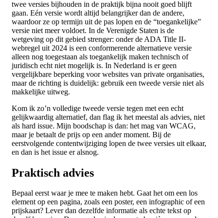
twee versies bijhouden in de praktijk bijna nooit goed blijft
gaan. Eén versie wordt altijd belangrijker dan de andere,
waardoor ze op termijn uit de pas lopen en de “toegankelijke”
versie niet meer voldoet. In de Verenigde Staten is de
wetgeving op dit gebied strenger: onder de ADA Title II-
webregel uit 2024 is een conformerende alternatieve versie
alleen nog toegestaan als toegankelijk maken technisch of
juridisch echt niet mogelijk is. In Nederland is er geen
vergelijkbare beperking voor websites van private organisaties,
maar de richting is duidelijk: gebruik een tweede versie niet als
makkelijke uitweg.
Kom ik zo’n volledige tweede versie tegen met een echt
gelijkwaardig alternatief, dan flag ik het meestal als advies, niet
als hard issue. Mijn boodschap is dan: het mag van WCAG,
maar je betaalt de prijs op een ander moment. Bij de
eerstvolgende contentwijziging lopen de twee versies uit elkaar,
en dan is het issue er alsnog.
Praktisch advies
Bepaal eerst waar je mee te maken hebt. Gaat het om een los
element op een pagina, zoals een poster, een infographic of een
prijskaart? Lever dan dezelfde informatie als echte tekst op