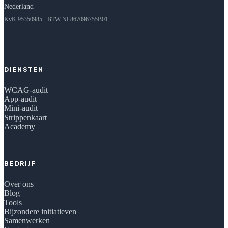
Nederland
KvK 95350985 · BTW NL867096755B01
DIENSTEN
WCAG-audit
App-audit
Mini-audit
Strippenkaart
Academy
BEDRIJF
Over ons
Blog
Tools
Bijzondere initiatieven
Samenwerken