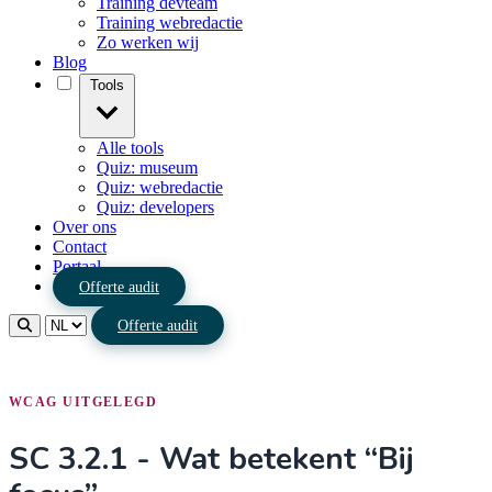
Training devteam
Training webredactie
Zo werken wij
Blog
Tools
Alle tools
Quiz: museum
Quiz: webredactie
Quiz: developers
Over ons
Contact
Portaal
Offerte audit
Offerte audit
WCAG UITGELEGD
SC 3.2.1 - Wat betekent “Bij