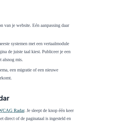
oon van je website. Eén aanpassing daar
este systemen met een vertaalmodule
ina de juiste taal kiest. Publiceer je een
t alsnog mis.
ema, een migratie of een nieuwe
orkomt.
dar
WCAG Radar
. Je sleept de knop één keer
t direct of de paginataal is ingesteld en