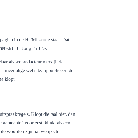
bpagina in de HTML-code staat. Dat
 met
.
<html lang="nl">
Maar als webredacteur merk jij de
n meertalige website: jij publiceert de
na klopt.
itspraakregels. Klopt die taal niet, dan
 gemeente” voorleest, klinkt als een
n de woorden zijn nauwelijks te