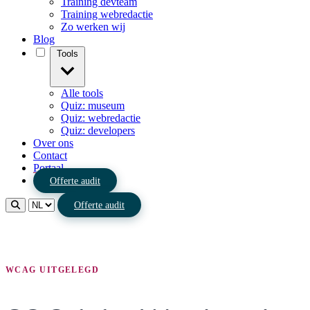
Training devteam
Training webredactie
Zo werken wij
Blog
Tools
Alle tools
Quiz: museum
Quiz: webredactie
Quiz: developers
Over ons
Contact
Portaal
Offerte audit
Offerte audit
WCAG UITGELEGD