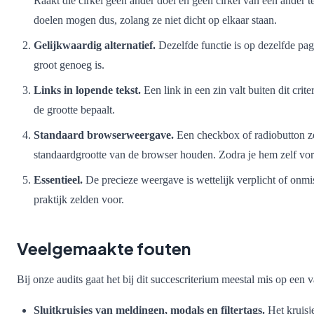
Raakt die cirkel geen ander doel en geen cirkel van een ander te
doelen mogen dus, zolang ze niet dicht op elkaar staan.
Gelijkwaardig alternatief.
Dezelfde functie is op dezelfde pag
groot genoeg is.
Links in lopende tekst.
Een link in een zin valt buiten dit cri
de grootte bepaalt.
Standaard browserweergave.
Een checkbox of radiobutton z
standaardgrootte van de browser houden. Zodra je hem zelf vor
Essentieel.
De precieze weergave is wettelijk verplicht of onmi
praktijk zelden voor.
Veelgemaakte fouten
Bij onze audits gaat het bij dit succescriterium meestal mis op een 
Sluitkruisjes van meldingen, modals en filtertags.
Het kruisje