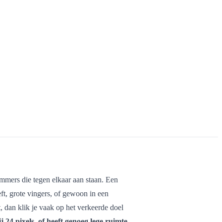
ummers die tegen elkaar aan staan. Een
eft, grote vingers, of gewoon in een
et, dan klik je vaak op het verkeerde doel
j 24 pixels, of heeft genoeg lege ruimte