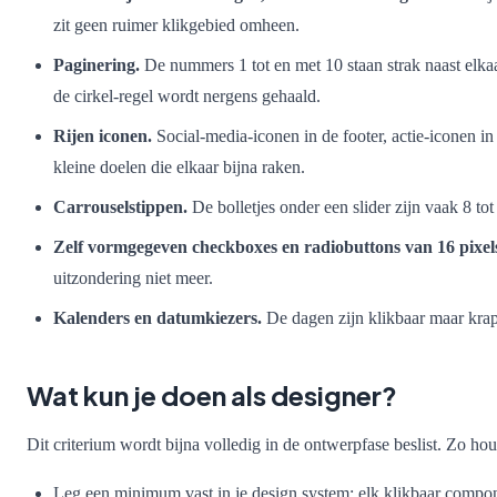
zit geen ruimer klikgebied omheen.
Paginering.
De nummers 1 tot en met 10 staan strak naast elkaa
de cirkel-regel wordt nergens gehaald.
Rijen iconen.
Social-media-iconen in de footer, actie-iconen in
kleine doelen die elkaar bijna raken.
Carrouselstippen.
De bolletjes onder een slider zijn vaak 8 tot
Zelf vormgegeven checkboxes en radiobuttons van 16 pixel
uitzondering niet meer.
Kalenders en datumkiezers.
De dagen zijn klikbaar maar krap,
Wat kun je doen als designer?
Dit criterium wordt bijna volledig in de ontwerpfase beslist. Zo hou
Leg een minimum vast in je design system: elk klikbaar compon