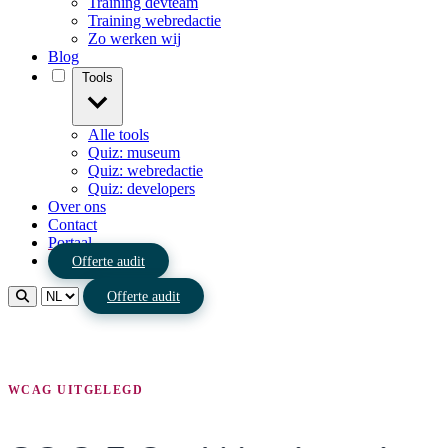
Training devteam
Training webredactie
Zo werken wij
Blog
Tools
Alle tools
Quiz: museum
Quiz: webredactie
Quiz: developers
Over ons
Contact
Portaal
Offerte audit
Offerte audit
WCAG UITGELEGD