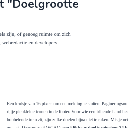
t "Doelgrootte
els zijn, of genoeg ruimte om zich
, webredactie en developers.
Een kruisje van 16 pixels om een melding te sluiten. Pagineringsn
rijtje piepkleine iconen in de footer. Voor wie een trillende hand he
hobbelende trein zit, zijn zulke doelen bijna niet te raken. Mis je n
ernaast. Daarom zegt WCAG:
een klikbaar doel is minstens 24 bi