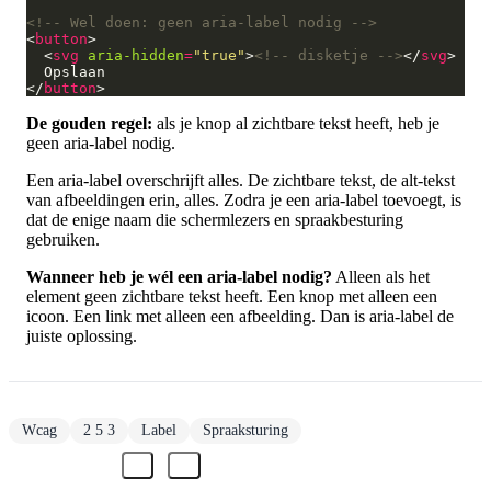
<!-- Wel doen: geen aria-label nodig -->
<
button
  <
svg
aria-hidden
=
"true"
>
<!-- disketje -->
</
svg
</
button
De gouden regel:
als je knop al zichtbare tekst heeft, heb je
geen aria-label nodig.
Een aria-label overschrijft alles. De zichtbare tekst, de alt-tekst
van afbeeldingen erin, alles. Zodra je een aria-label toevoegt, is
dat de enige naam die schermlezers en spraakbesturing
gebruiken.
Wanneer heb je wél een aria-label nodig?
Alleen als het
element geen zichtbare tekst heeft. Een knop met alleen een
icoon. Een link met alleen een afbeelding. Dan is aria-label de
juiste oplossing.
Wcag
2 5 3
Label
Spraaksturing