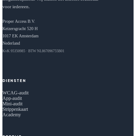
voor iedereen.
Proper Access B.V.
Keizersgracht 520 H
1017 EK Amsterdam
Nederland
KvK 95350985 · BTW NL867096755B01
DIENSTEN
WCAG-audit
App-audit
Mini-audit
Strippenkaart
Academy