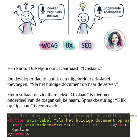
Een knop. Disketje-icoon. Daarnaast: “Opslaan.”
De developer dacht: laat ik een uitgebreider aria-label
toevoegen. “Sla het huidige document op naar de server.”
Het resultaat: de zichtbare tekst “Opslaan” is niet meer
onderdeel van de toegankelijke naam. Spraakbesturing: “Klik
op Opslaan.” Geen match.
<!-- Niet doen: aria-label vervangt de zichtbare teks
<
button
aria-label
=
"Sla het huidige document op naar 
  <
svg
aria-hidden
=
"true"
>
<!-- disketje -->
</
svg
</
button