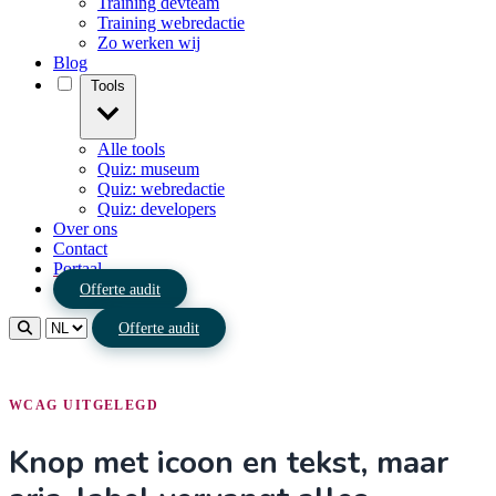
Training devteam
Training webredactie
Zo werken wij
Blog
Tools
Alle tools
Quiz: museum
Quiz: webredactie
Quiz: developers
Over ons
Contact
Portaal
Offerte audit
Offerte audit
WCAG UITGELEGD
Knop met icoon en tekst, maar